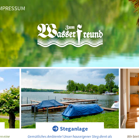
MPRESSUM
Steganlage
en eine
Gemütliches Ambiente! Unser hauseigener Steg dient als
Wir bie